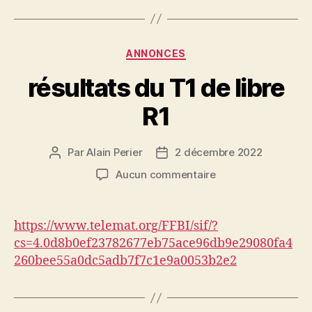
Catégories
ANNONCES
résultats du T1 de libre
R1
Par
Alain Perier
2 décembre 2022
Auteur
Date
de
de
sur
Aucun commentaire
l’article
l’article
résultats
du
T1
https://www.telemat.org/FFBI/sif/?
de
cs=4.0d8b0ef23782677eb75ace96db9e29080fa4
libre
260bee55a0dc5adb7f7c1e9a0053b2e2
R1