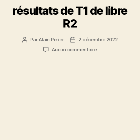
résultats de T1 de libre
R2
Par
Alain Perier
2 décembre 2022
Auteur
Date
de
de
sur
Aucun commentaire
l’article
l’article
résultats
de
T1
de
libre
R2