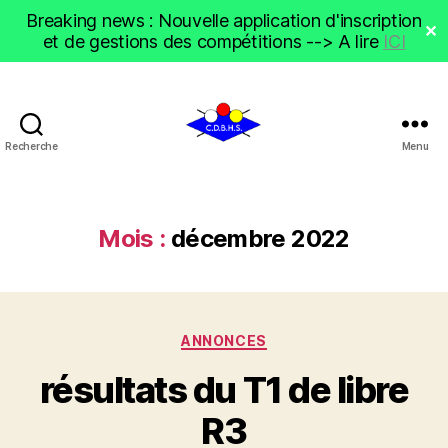
Breaking news : Nouvelle application d'inscription
✕
et de gestions des compétitions --> A lire
ICI
Recherche
Menu
CDBHS
Mois :
décembre 2022
Catégories
ANNONCES
résultats du T1 de libre
R3