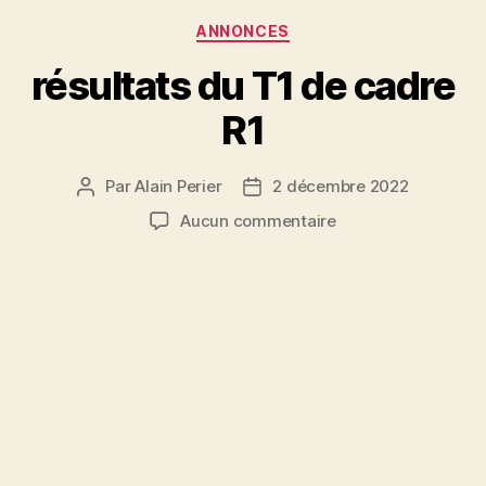
Catégories
ANNONCES
résultats du T1 de cadre
R1
Par
Alain Perier
2 décembre 2022
Auteur
Date
de
de
sur
Aucun commentaire
l’article
l’article
résultats
du
T1
de
cadre
R1