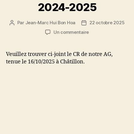
2024-2025
Par
Jean-Marc Hui Bon Hoa
22 octobre 2025
Auteur
Date
de
de
sur
Un commentaire
l’article
l’article
Compte-
rendu
Assemblée
Veuillez trouver ci-joint le CR de notre AG,
Générale
tenue le 16/10/2025 à Châtillon.
2024-
2025