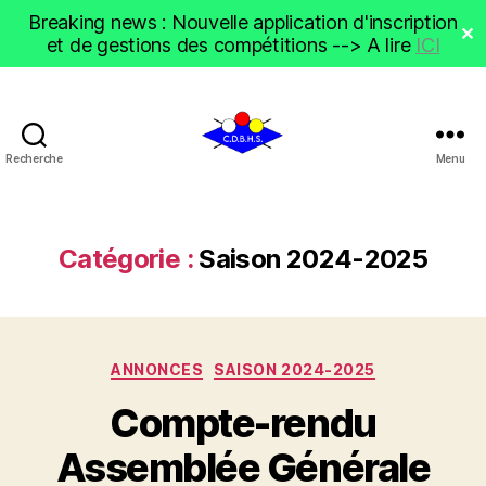
Breaking news : Nouvelle application d'inscription
✕
et de gestions des compétitions --> A lire
ICI
Recherche
Menu
CDBHS
Catégorie :
Saison 2024-2025
Catégories
ANNONCES
SAISON 2024-2025
Compte-rendu
Assemblée Générale