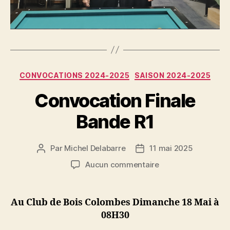
Catégories
CONVOCATIONS 2024-2025
SAISON 2024-2025
Convocation Finale
Bande R1
Par
Michel Delabarre
11 mai 2025
Auteur
Date
de
de
sur
Aucun commentaire
l’article
l’article
Convocation
Finale
Bande
Au Club de Bois Colombes Dimanche 18 Mai à
R1
08H30