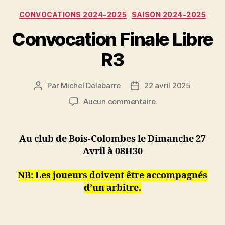
Catégories
CONVOCATIONS 2024-2025
SAISON 2024-2025
Convocation Finale Libre
R3
Par
Michel Delabarre
22 avril 2025
Auteur
Date
de
de
sur
Aucun commentaire
l’article
l’article
Convocation
Finale
Libre
Au club de Bois-Colombes le Dimanche 27
R3
Avril à 08H30
NB: Les joueurs doivent être accompagnés
d’un arbitre.