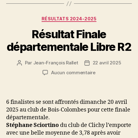
Catégories
RÉSULTATS 2024-2025
Résultat Finale
départementale Libre R2
Par
Jean-François Rallet
22 avril 2025
Auteur
Date
de
de
sur
Aucun commentaire
l’article
l’article
Résultat
Finale
départementale
Libre
6 finalistes se sont affrontés dimanche 20 avril
R2
2025 au club de Bois-Colombes pour cette finale
départementale.
Stéphane Sciortino
du club de Clichy l’emporte
avec une belle moyenne de 3,78 après avoir