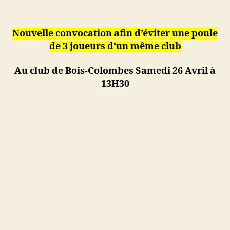
l’article
l’article
Convocation
T3
Bande
Nouvelle convocation afin d’éviter une poule
R1
de 3 joueurs d’un même club
Au club de Bois-Colombes Samedi 26 Avril à
13H30