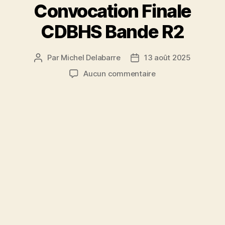
Convocation Finale
CDBHS Bande R2
Par
Michel Delabarre
13 août 2025
Auteur
Date
de
de
sur
Aucun commentaire
l’article
l’article
Convocation
Finale
CDBHS
Bande
R2