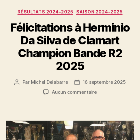
Catégories
RÉSULTATS 2024-2025
SAISON 2024-2025
Félicitations à Herminio
Da Silva de Clamart
Champion Bande R2
2025
Par
Michel Delabarre
16 septembre 2025
Auteur
Date
de
de
sur
Aucun commentaire
l’article
l’article
Félicitations
à
Herminio
Da
Silva
de
Clamart