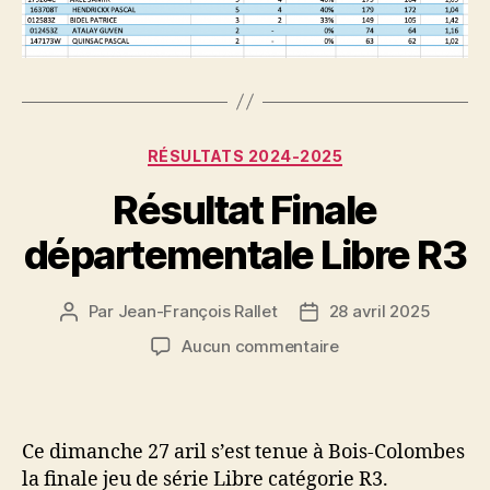
Catégories
RÉSULTATS 2024-2025
Résultat Finale
départementale Libre R3
Par
Jean-François Rallet
28 avril 2025
Auteur
Date
de
de
sur
Aucun commentaire
l’article
l’article
Résultat
Finale
départementale
Libre
Ce dimanche 27 aril s’est tenue à Bois-Colombes
R3
la finale jeu de série Libre catégorie R3.