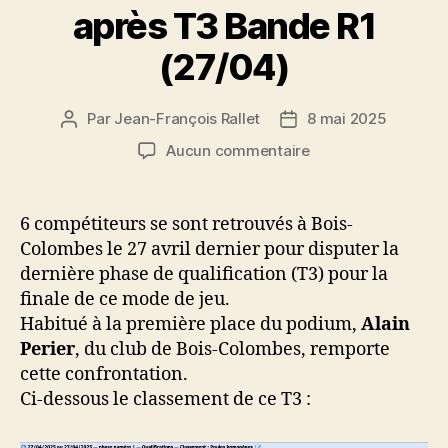
après T3 Bande R1
(27/04)
Par
Jean-François Rallet
8 mai 2025
Auteur
Date
de
de
sur
Aucun commentaire
l’article
l’article
Résultat
et
classement
6 compétiteurs se sont retrouvés à Bois-
après
Colombes le 27 avril dernier pour disputer la
T3
dernière phase de qualification (T3) pour la
Bande
finale de ce mode de jeu.
R1
Habitué à la première place du podium,
Alain
(27/04)
Perier
, du club de Bois-Colombes, remporte
cette confrontation.
Ci-dessous le classement de ce T3 :