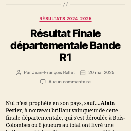
Catégories
RÉSULTATS 2024-2025
Résultat Finale
départementale Bande
R1
Par
Jean-François Rallet
20 mai 2025
Auteur
Date
de
de
sur
Aucun commentaire
l’article
l’article
Résultat
Finale
départementale
Nul n’est prophète en son pays, sauf….
Alain
Bande
Perier
, à nouveau brillant vainqueur de cette
R1
finale départementale, qui s’est déroulée à Bois-
Colombes ou 6 joueurs au total ont livré une