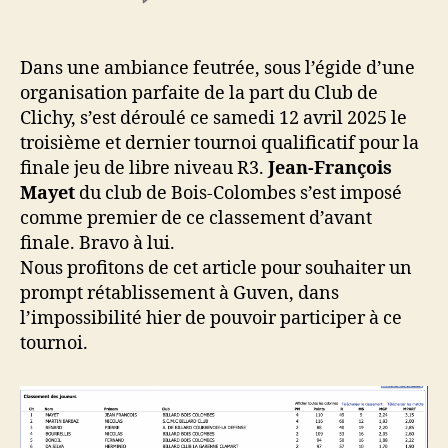
l’article
l’article
Résultat
et
classement
Dans une ambiance feutrée, sous l’égide d’une
après
organisation parfaite de la part du Club de
T3
Clichy, s’est déroulé ce samedi 12 avril 2025 le
Libre
troisième et dernier tournoi qualificatif pour la
R3
finale jeu de libre niveau R3.
Jean-François
(12/04)
Mayet
du club de Bois-Colombes s’est imposé
comme premier de ce classement d’avant
finale. Bravo à lui.
Nous profitons de cet article pour souhaiter un
prompt rétablissement à Guven, dans
l’impossibilité hier de pouvoir participer à ce
tournoi.