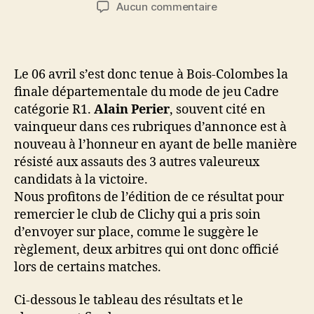
de
de
sur
Aucun commentaire
l’article
l’article
Résultat
Finale
départementale
Cadre
Le 06 avril s’est donc tenue à Bois-Colombes la
R1
finale départementale du mode de jeu Cadre
catégorie R1.
Alain Perier
, souvent cité en
vainqueur dans ces rubriques d’annonce est à
nouveau à l’honneur en ayant de belle manière
résisté aux assauts des 3 autres valeureux
candidats à la victoire.
Nous profitons de l’édition de ce résultat pour
remercier le club de Clichy qui a pris soin
d’envoyer sur place, comme le suggère le
règlement, deux arbitres qui ont donc officié
lors de certains matches.
Ci-dessous le tableau des résultats et le