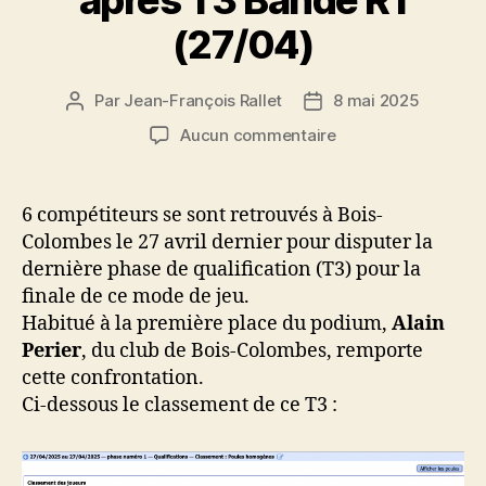
après T3 Bande R1
(27/04)
Par
Jean-François Rallet
8 mai 2025
Auteur
Date
de
de
sur
Aucun commentaire
l’article
l’article
Résultat
et
classement
6 compétiteurs se sont retrouvés à Bois-
après
Colombes le 27 avril dernier pour disputer la
T3
dernière phase de qualification (T3) pour la
Bande
finale de ce mode de jeu.
R1
Habitué à la première place du podium,
Alain
(27/04)
Perier
, du club de Bois-Colombes, remporte
cette confrontation.
Ci-dessous le classement de ce T3 :