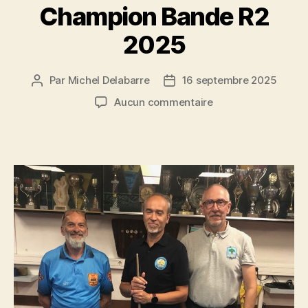
Champion Bande R2
2025
Par
Michel Delabarre
16 septembre 2025
Auteur
Date
de
de
sur
Aucun commentaire
l’article
l’article
Félicitations
à
Herminio
Da
Silva
de
Clamart
Champion
Bande
R2
2025