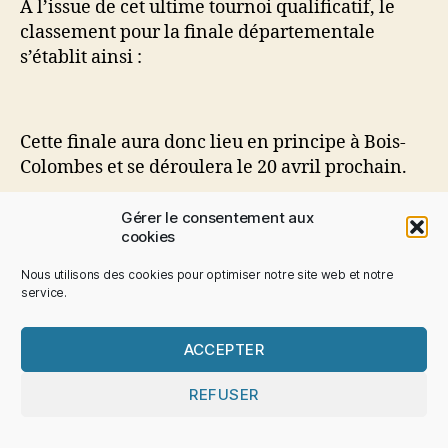
A l’issue de cet ultime tournoi qualificatif, le
classement pour la finale départementale
s’établit ainsi :
Cette finale aura donc lieu en principe à Bois-
Colombes et se déroulera le 20 avril prochain.
Gérer le consentement aux
cookies
Pagination
Nous utilisons des cookies pour optimiser notre site web et notre
…
1
2
5
plus anciens
→
service.
des
ACCEPTER
publications
REFUSER
Recent Posts