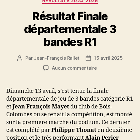
RÉSULTATS 2024-2025
Résultat Finale
départementale 3
bandes R1
Par
Jean-François Rallet
15 avril 2025
Auteur
Date
de
de
sur
Aucun commentaire
l’article
l’article
Résultat
Finale
départementale
Dimanche 13 avril, s’est tenue la finale
3
départementale de jeu de 3 bandes catégorie R1
bandes
et
Jean François Mayet
du club de Bois-
R1
Colombes ou se tenait la compétition, est monté
sur la première marche du podium. Ce dernier
est complété par
Philippe Thonat
en deuxième
position et le très performant
Alain Perier