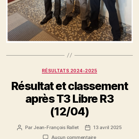
Catégories
RÉSULTATS 2024-2025
Résultat et classement
après T3 Libre R3
(12/04)
Par
Jean-François Rallet
13 avril 2025
Auteur
Date
de
de
sur
Aucun commentaire