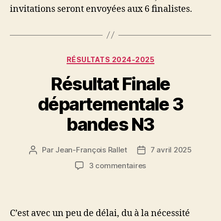
invitations seront envoyées aux 6 finalistes.
Catégories
RÉSULTATS 2024-2025
Résultat Finale
départementale 3
bandes N3
Par
Jean-François Rallet
7 avril 2025
Auteur
Date
de
de
sur
3 commentaires
l’article
l’article
Résultat
Finale
départementale
3
C’est avec un peu de délai, du à la nécessité
bandes