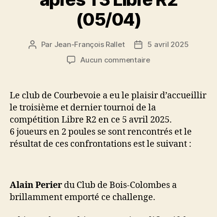
(05/04)
Par
Jean-François Rallet
5 avril 2025
Auteur
Date
de
de
sur
Aucun commentaire
l’article
l’article
Résultat
et
classement
Le club de Courbevoie a eu le plaisir d’accueillir
après
le troisième et dernier tournoi de la
T3
compétition Libre R2 en ce 5 avril 2025.
Libre
6 joueurs en 2 poules se sont rencontrés et le
R2
résultat de ces confrontations est le suivant :
(05/04)
Alain Perier
du Club de Bois-Colombes a
brillamment emporté ce challenge.