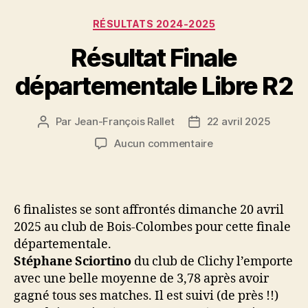
Catégories
RÉSULTATS 2024-2025
Résultat Finale
départementale Libre R2
Par
Jean-François Rallet
22 avril 2025
Auteur
Date
de
de
sur
Aucun commentaire
l’article
l’article
Résultat
Finale
départementale
Libre
6 finalistes se sont affrontés dimanche 20 avril
R2
2025 au club de Bois-Colombes pour cette finale
départementale.
Stéphane Sciortino
du club de Clichy l’emporte
avec une belle moyenne de 3,78 après avoir
gagné tous ses matches. Il est suivi (de près !!)