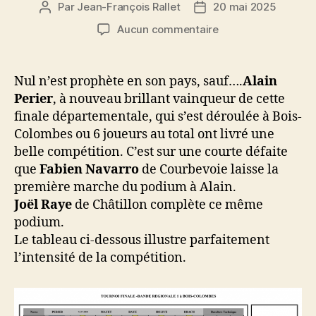
Par
Jean-François Rallet
20 mai 2025
Auteur
Date
de
de
sur
Aucun commentaire
l’article
l’article
Résultat
Finale
départementale
Nul n’est prophète en son pays, sauf….
Alain
Bande
Perier
, à nouveau brillant vainqueur de cette
R1
finale départementale, qui s’est déroulée à Bois-
Colombes ou 6 joueurs au total ont livré une
belle compétition. C’est sur une courte défaite
que
Fabien Navarro
de Courbevoie laisse la
première marche du podium à Alain.
Joël Raye
de Châtillon complète ce même
podium.
Le tableau ci-dessous illustre parfaitement
l’intensité de la compétition.