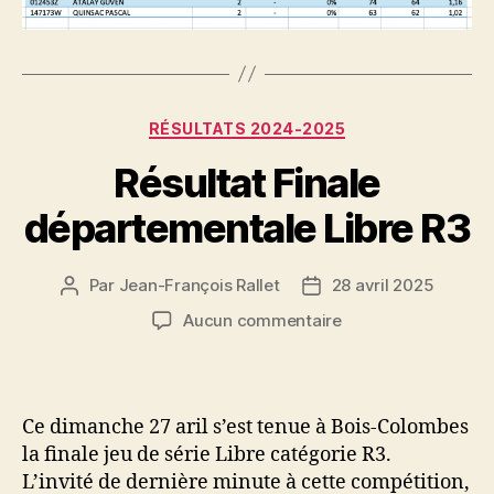
Catégories
RÉSULTATS 2024-2025
Résultat Finale
départementale Libre R3
Par
Jean-François Rallet
28 avril 2025
Auteur
Date
de
de
sur
Aucun commentaire
l’article
l’article
Résultat
Finale
départementale
Libre
Ce dimanche 27 aril s’est tenue à Bois-Colombes
R3
la finale jeu de série Libre catégorie R3.
L’invité de dernière minute à cette compétition,