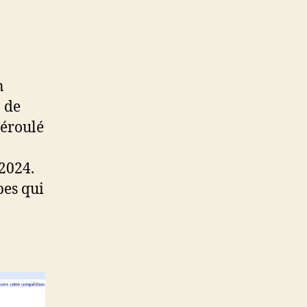
n
 de
déroulé
2024.
bes qui