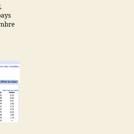
,
pays
embre