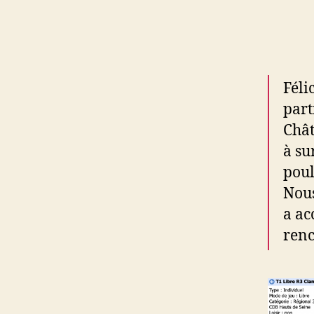
Féli
part
Chât
à su
poul
Nous
a ac
renc