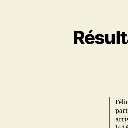
Résult
Féli
part
arri