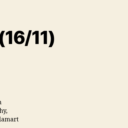
(16/11)
n
hy,
Clamart