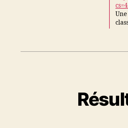
cs=
Une 
clas
Résult