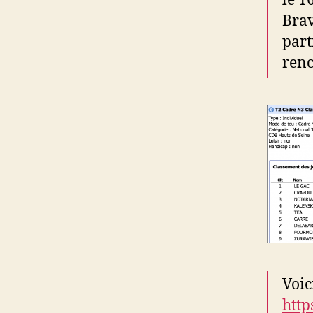
le 1
Bra
part
renc
Voic
http