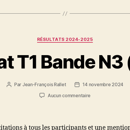
Catégories
RÉSULTATS 2024-2025
at T1 Bande N3 
Par
Jean-François Rallet
14 novembre 2024
Auteur
Date
de
de
sur
Aucun commentaire
l’article
l’article
Résultat
T1
Bande
N3
citations à tous les participants et une mentio
(09/11)