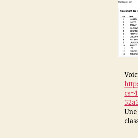
Voic
http
cs=
52a
Une 
clas