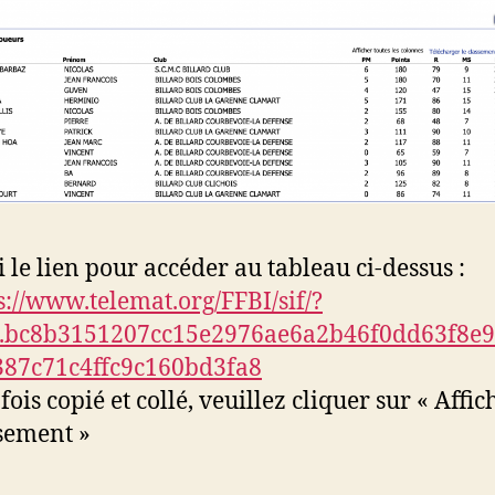
i le lien pour accéder au tableau ci-dessus :
s://www.telemat.org/FFBI/sif/?
4.bc8b3151207cc15e2976ae6a2b46f0dd63f8e
387c71c4ffc9c160bd3fa8
fois copié et collé, veuillez cliquer sur « Affic
sement »