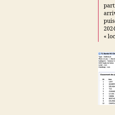
part
arri
puis
2024
« lo