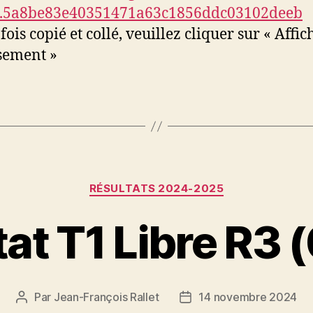
4.5a8be83e40351471a63c1856ddc03102deeb
fois copié et collé, veuillez cliquer sur « Affic
sement »
Catégories
RÉSULTATS 2024-2025
at T1 Libre R3 
Par
Jean-François Rallet
14 novembre 2024
Auteur
Date