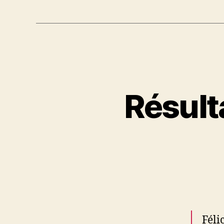
Résult
Féli