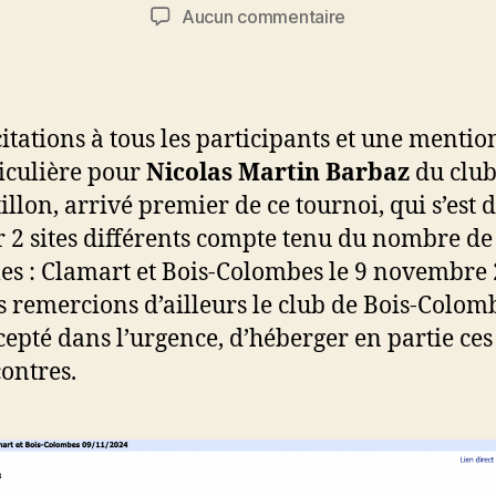
de
de
sur
Aucun commentaire
l’article
l’article
Résultat
T1
Libre
R3
citations à tous les participants et une mentio
(09/11)
iculière pour
Nicolas Martin Barbaz
du club
illon, arrivé premier de ce tournoi, qui s’est 
r 2 sites différents compte tenu du nombre de
es : Clamart et Bois-Colombes le 9 novembre 
 remercions d’ailleurs le club de Bois-Colom
cepté dans l’urgence, d’héberger en partie ces
ontres.