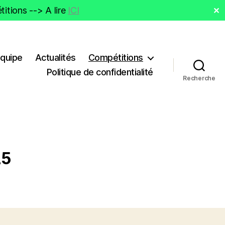
itions --> A lire
ICI
✕
Equipe
Actualités
Compétitions
Politique de confidentialité
Recherche
25