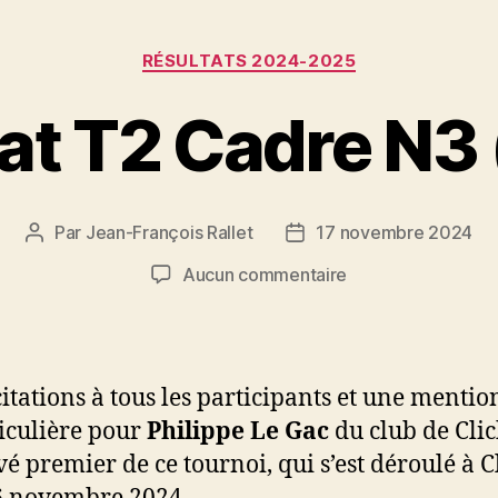
Catégories
RÉSULTATS 2024-2025
at T2 Cadre N3 
Par
Jean-François Rallet
17 novembre 2024
Auteur
Date
de
de
sur
Aucun commentaire
l’article
l’article
Résultat
T2
Cadre
N3
citations à tous les participants et une mentio
(16/11)
iculière pour
Philippe Le Gac
du club de Clic
vé premier de ce tournoi, qui s’est déroulé à 