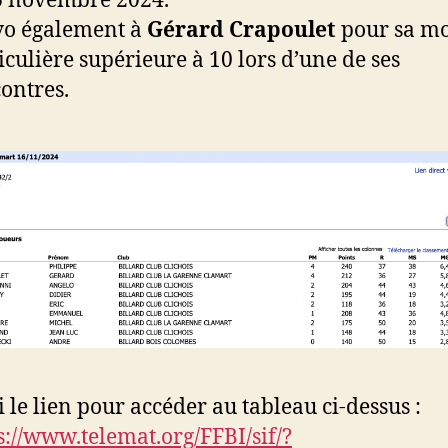
6 novembre 2024.
vo également à
Gérard Crapoulet
pour sa m
iculière supérieure à 10 lors d’une de ses
ontres.
i le lien pour accéder au tableau ci-dessus :
s://www.telemat.org/FFBI/sif/?