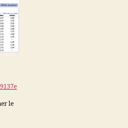
99137e
her le