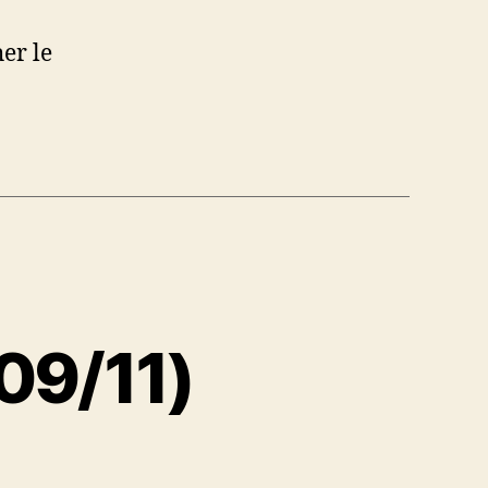
her le
(09/11)