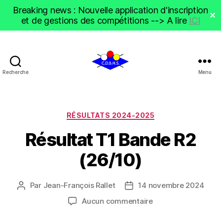
Breaking news : Nouvelle application d'inscription
✕
et de gestions des compétitions --> A lire
ICI
Recherche
Menu
CDBHS
Catégories
RÉSULTATS 2024-2025
Résultat T1 Bande R2
(26/10)
Par
Jean-François Rallet
14 novembre 2024
Auteur
Date
de
de
sur
Aucun commentaire
l’article
l’article
Résultat