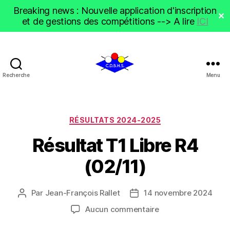
Breaking news : Nouvelle application d'inscription
✕
et de gestions des compétitions --> A lire
ICI
Recherche
Menu
CDBHS
Catégories
RÉSULTATS 2024-2025
Résultat T1 Libre R4
(02/11)
Par
Jean-François Rallet
14 novembre 2024
Auteur
Date
de
de
sur
Aucun commentaire
l’article
l’article
Résultat