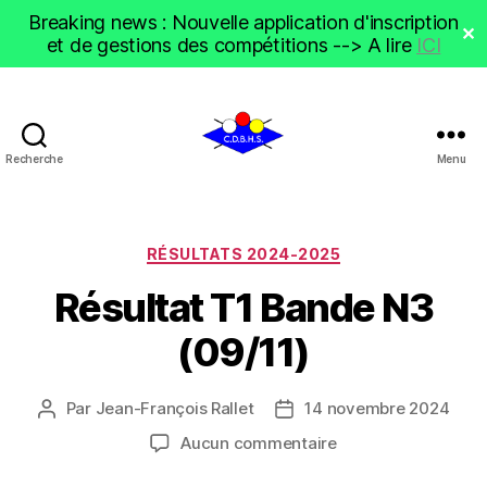
Breaking news : Nouvelle application d'inscription
✕
et de gestions des compétitions --> A lire
ICI
Recherche
Menu
CDBHS
Catégories
RÉSULTATS 2024-2025
Résultat T1 Bande N3
(09/11)
Par
Jean-François Rallet
14 novembre 2024
Auteur
Date
de
de
sur
Aucun commentaire
l’article
l’article
Résultat