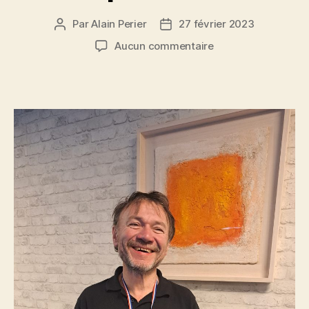
Par
Alain Perier
27 février 2023
Auteur
Date
de
de
sur
Aucun commentaire
l’article
l’article
BRAVO
à
David
GALLAIS
Champion
Bande
N3