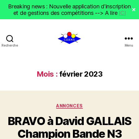
Breaking news : Nouvelle application d'inscription
✕
et de gestions des compétitions --> A lire
ICI
Recherche
Menu
CDBHS
Mois :
février 2023
Catégories
ANNONCES
BRAVO à David GALLAIS
Champion Bande N3