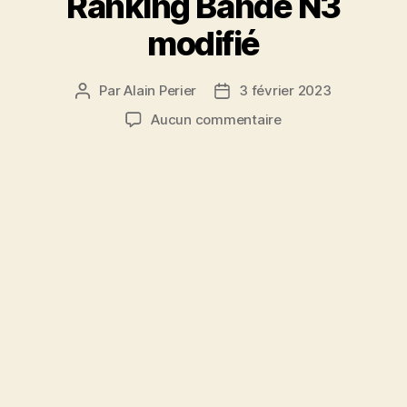
Ranking Bande N3
modifié
Par
Alain Perier
3 février 2023
Auteur
Date
de
de
sur
Aucun commentaire
l’article
l’article
Ranking
Bande
N3
modifié