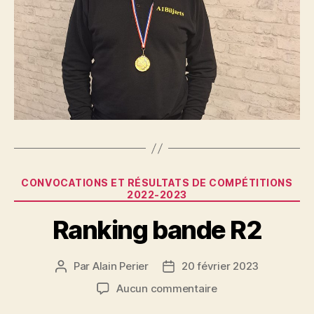
Catégories
CONVOCATIONS ET RÉSULTATS DE COMPÉTITIONS
2022-2023
Ranking bande R2
Par
Alain Perier
20 février 2023
Auteur
Date
de
de
sur
Aucun commentaire
l’article
l’article
Ranking