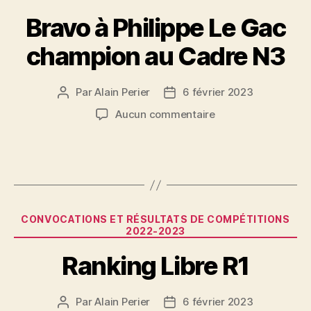
Bravo à Philippe Le Gac
champion au Cadre N3
Par
Alain Perier
6 février 2023
Auteur
Date
de
de
sur
Aucun commentaire
l’article
l’article
Bravo
à
Philippe
Le
Gac
champion
Catégories
CONVOCATIONS ET RÉSULTATS DE COMPÉTITIONS
au
2022-2023
Cadre
N3
Ranking Libre R1
Par
Alain Perier
6 février 2023
Auteur
Date