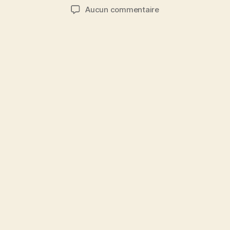
de
de
sur
Aucun commentaire
l’article
l’article
Ranking
Libre
R1