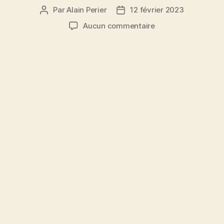
Par
Alain Perier
12 février 2023
Auteur
Date
de
de
sur
Aucun commentaire
l’article
l’article
Ranking
libre
R3