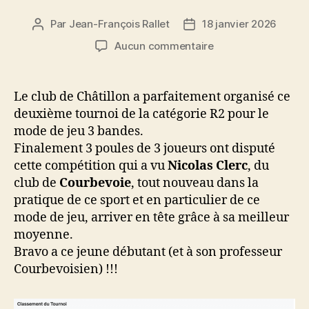
Par
Jean-François Rallet
18 janvier 2026
Auteur
Date
de
de
sur
Aucun commentaire
l’article
l’article
Résultat
T2
3
Le club de Châtillon a parfaitement organisé ce
bandes
deuxième tournoi de la catégorie R2 pour le
R2
mode de jeu 3 bandes.
17/01/2026
Finalement 3 poules de 3 joueurs ont disputé
cette compétition qui a vu
Nicolas Clerc
, du
club de
Courbevoie
, tout nouveau dans la
pratique de ce sport et en particulier de ce
mode de jeu, arriver en tête grâce à sa meilleur
moyenne.
Bravo a ce jeune débutant (et à son professeur
Courbevoisien) !!!