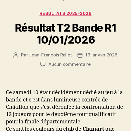
Catégories
RÉSULTATS 2025-2026
Résultat T2 Bande R1
10/01/2026
Par
Jean-François Rallet
13 janvier 2026
Auteur
Date
de
de
sur
Aucun commentaire
l’article
l’article
Résultat
T2
Bande
R1
Ce samedi 10 était décidément dédié au jeu à la
10/01/2026
bande et c’est dans lumineuse contrée de
Châtillon que s’est déroulée la confrontation de
12 joueurs pour le deuxième tour qualificatif
pour la finale départementale.
Ce sont les couleurs du club de
Clamart
que