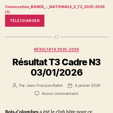
Convocation_BANDE_-_NATIONALE_3_T2_2025-2026
(1)
TÉLÉCHARGER
Catégories
RÉSULTATS 2025-2026
Résultat T3 Cadre N3
03/01/2026
Par
Jean-François Rallet
4 janvier 2026
Auteur
Date
de
de
sur
Aucun commentaire
l’article
l’article
Résultat
T3
Cadre
Bois-Colombes
a été le club hôte pour ce