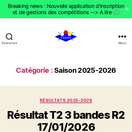
Breaking news : Nouvelle application d'inscription
✕
et de gestions des compétitions --> A lire
ICI
Recherche
Menu
CDBHS
Catégorie :
Saison 2025-2026
Catégories
RÉSULTATS 2025-2026
Résultat T2 3 bandes R2
17/01/2026