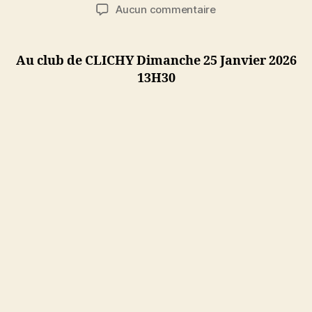
de
de
sur
Aucun commentaire
l’article
l’article
Convocation
Finale
CDBHS
Au club de CLICHY Dimanche 25 Janvier 2026
Cadre
13H30
N3