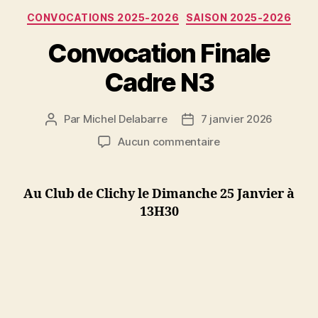
Catégories
CONVOCATIONS 2025-2026
SAISON 2025-2026
Convocation Finale
Cadre N3
Par
Michel Delabarre
7 janvier 2026
Auteur
Date
de
de
sur
Aucun commentaire
l’article
l’article
Convocation
Finale
Cadre
Au Club de Clichy le Dimanche 25 Janvier à
N3
13H30