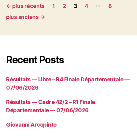
Pagination
…
←
plus récents
1
2
3
4
8
des
plus anciens
→
publications
Recent Posts
Résultats — Libre – R4 Finale Départementale —
07/06/2026
Résultats — Cadre 42/2 – R1 Finale
Départementale — 07/06/2026
Giovanni Arcopinto