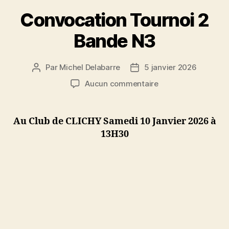
Convocation Tournoi 2
Bande N3
Par
Michel Delabarre
5 janvier 2026
Auteur
Date
de
de
sur
Aucun commentaire
l’article
l’article
Convocation
Tournoi
2
Au Club de CLICHY Samedi 10 Janvier 2026 à
Bande
13H30
N3