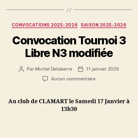
Catégories
CONVOCATIONS 2025-2026
SAISON 2025-2026
Convocation Tournoi 3
Libre N3 modifiée
Par
Michel Delabarre
11 janvier 2026
Auteur
Date
de
de
sur
Aucun commentaire
l’article
l’article
Convocation
Tournoi
3
Au club de CLAMART le Samedi 17 Janvier à
Libre
13h30
N3
modifiée