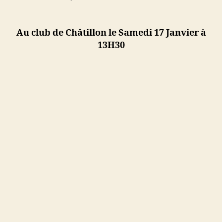
l’article
l’article
Convocation
Tournoi
2
Au club de Châtillon le Samedi 17 Janvier à
3
13H30
bandes
Régional
2