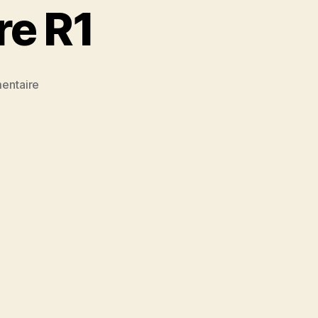
re R1
sur
entaire
Convocation
T3
Libre
R1