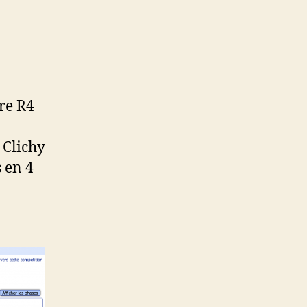
bre R4
 Clichy
s en 4