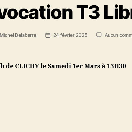
ocation T3 Lib
Michel Delabarre
24 février 2025
Aucun comm
r
Date
de
e
l’article
ub de CLICHY le Samedi 1er Mars à 13H30