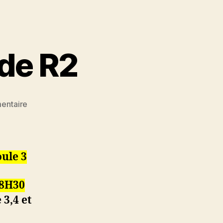
de R2
sur
entaire
Convocation
T3
Bande
R2
ule 3
8H30
 3,4 et