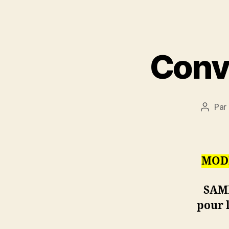
Conv
Par
Auteu
de
l’articl
MODI
SAME
pour l