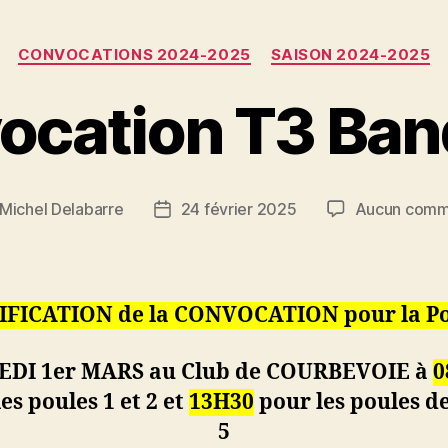
Catégories
CONVOCATIONS 2024-2025
SAISON 2024-2025
ocation T3 Ban
Michel Delabarre
24 février 2025
Aucun comm
r
Date
de
e
l’article
FICATION de la CONVOCATION pour la Po
DI 1er MARS au Club de COURBEVOIE à
0
es poules 1 et 2 et
13H30
pour les poules de
5