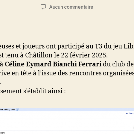
de
de
sur
Aucun commentaire
l’article
l’article
Résultat
et
classement
après
T3
euses et joueurs ont participé au T3 du jeu Li
Libre
st tenu à Châtillon le 22 février 2025.
R4
 à
Céline Eymard Bianchi Ferrari
du club de
rive en tête à l’issue des rencontres organisée
.
sement s’établit ainsi :