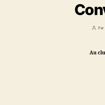
Conv
Par
Auteu
de
l’articl
Au cl