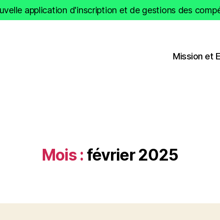
velle application d'inscription et de gestions des compét
Mission et 
Mois :
février 2025