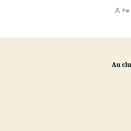
Par
Auteu
de
l’articl
Au cl