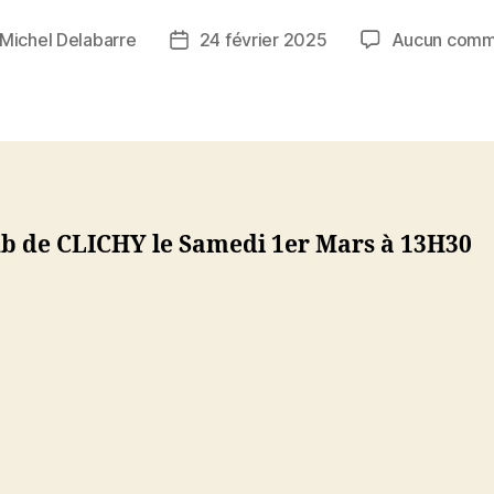
Michel Delabarre
24 février 2025
Aucun comm
r
Date
de
e
l’article
ub de CLICHY le Samedi 1er Mars à 13H30