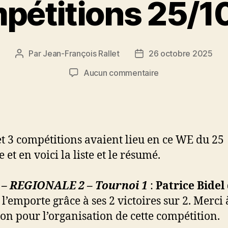
pétitions 25/1
Par
Jean-François Rallet
26 octobre 2025
Auteur
Date
de
de
sur
Aucun commentaire
l’article
l’article
Résultats
d’un
WE
riche
en
et 3 compétitions avaient lieu en ce WE du 25
compétitions
 et en voici la liste et le résumé.
25/10/25
 – REGIONALE 2 – Tournoi 1
:
Patrice Bidel
l’emporte grâce à ses 2 victoires sur 2. Merci 
lon pour l’organisation de cette compétition.