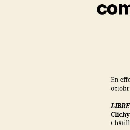
com
En eff
octobre
LIBRE
Clichy
Châtil