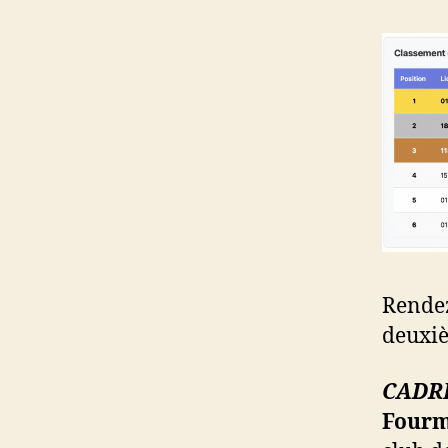
Rendez
deuxiè
CADRE
Four