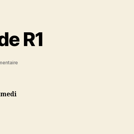
de R1
sur
entaire
Convocation
T1
Bande
R1
amedi