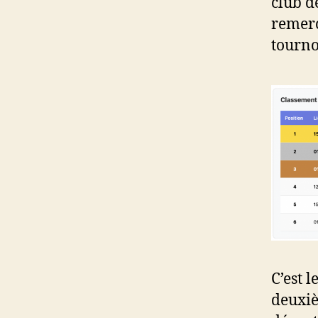
club d
remerc
tourno
C’est l
deuxiè