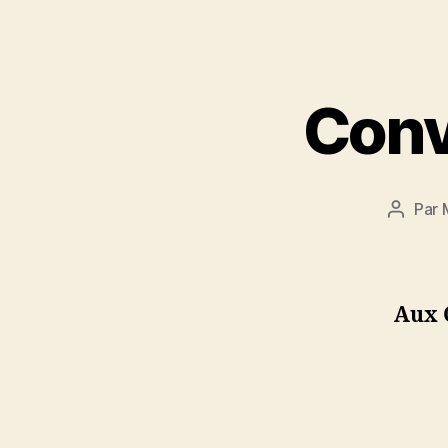
Conv
Par
Auteur
de
l’article
Aux 