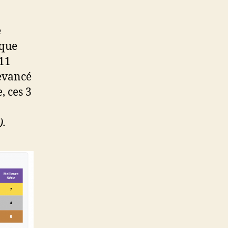
e
 que
 11
devancé
, ces 3
).