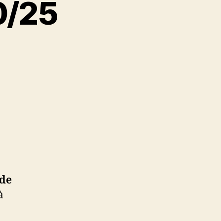
0/25
 de
à