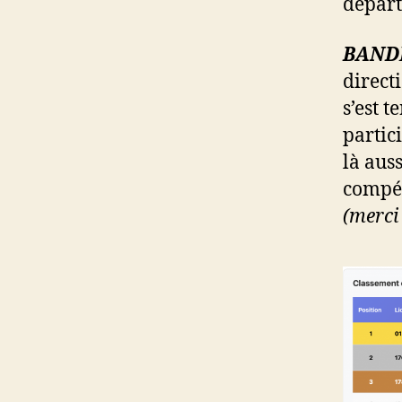
départ
BANDE
direct
s’est 
partic
là aus
compét
(merci