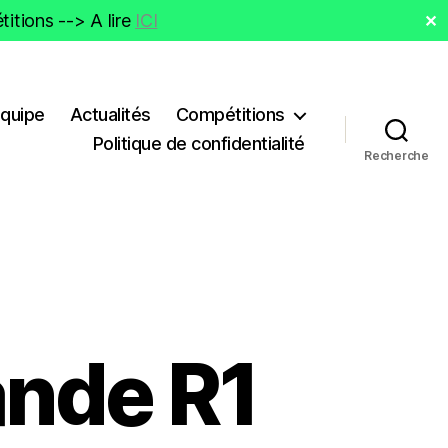
itions --> A lire
ICI
✕
Equipe
Actualités
Compétitions
Politique de confidentialité
Recherche
ande R1