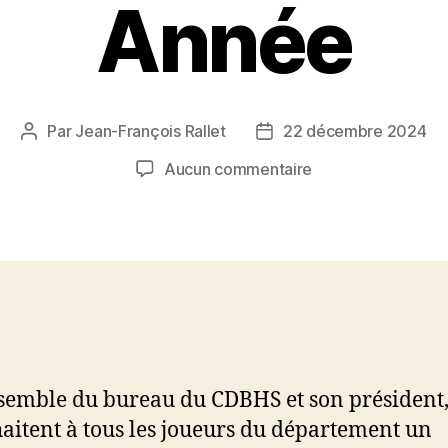
Année
Par
Jean-François Rallet
22 décembre 2024
Auteur
Date
de
de
sur
Aucun commentaire
l’article
l’article
Joyeux
Noël
&
Bonne
Année
semble du bureau du CDBHS et son président
aitent à tous les joueurs du département un