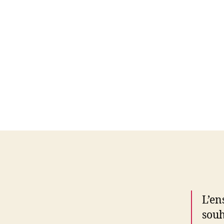
L’en
souh