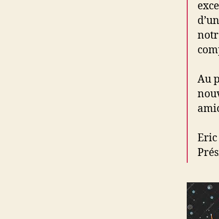
exce
d’un
notr
comp
Au p
nouv
amic
Eric
Pré