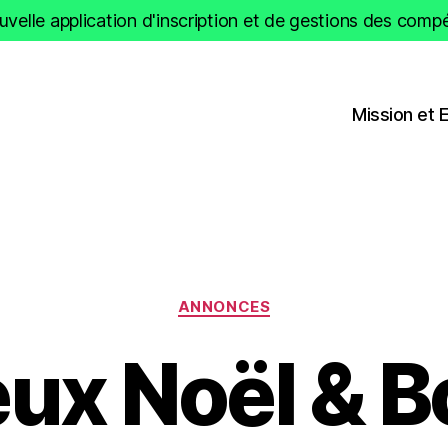
velle application d'inscription et de gestions des compét
Mission et 
Catégories
ANNONCES
ux Noël & 