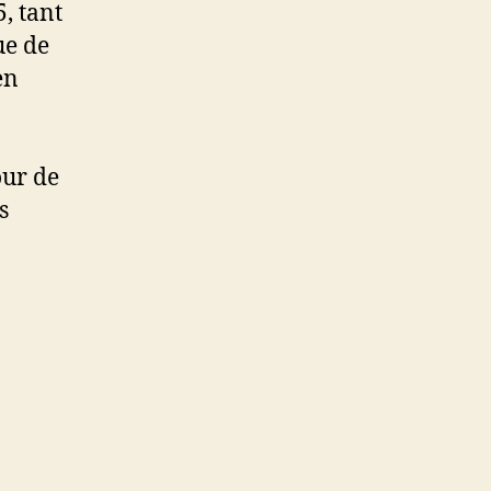
, tant
ue de
en
our de
s