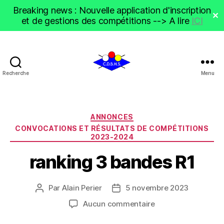
Breaking news : Nouvelle application d'inscription
✕
et de gestions des compétitions --> A lire
ICI
Recherche
Menu
CDBHS
Catégories
ANNONCES
CONVOCATIONS ET RÉSULTATS DE COMPÉTITIONS
2023-2024
ranking 3 bandes R1
Par
Alain Perier
5 novembre 2023
Auteur
Date
de
de
sur
Aucun commentaire
l’article
l’article
ranking