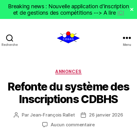
Breaking news : Nouvelle application d'inscription
✕
et de gestions des compétitions --> A lire
ICI
Recherche
Menu
CDBHS
Catégories
ANNONCES
Refonte du système des
Inscriptions CDBHS
Par
Jean-François Rallet
26 janvier 2026
Auteur
Date
de
de
sur
Aucun commentaire
l’article
l’article
Refonte