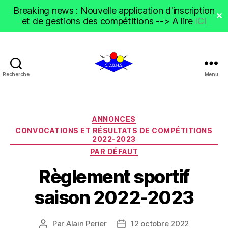
Breaking news : Nouvelle application d'inscription
✕
et de gestions des compétitions --> A lire
ICI
Recherche
Menu
CDBHS
Catégories
ANNONCES
CONVOCATIONS ET RÉSULTATS DE COMPÉTITIONS
2022-2023
PAR DÉFAUT
Règlement sportif
saison 2022-2023
Par
Alain Perier
12 octobre 2022
Auteur
Date