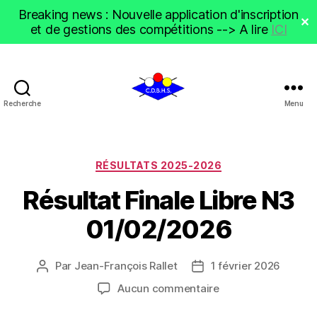
Breaking news : Nouvelle application d'inscription
✕
et de gestions des compétitions --> A lire
ICI
Recherche
Menu
CDBHS
Catégories
RÉSULTATS 2025-2026
Résultat Finale Libre N3
01/02/2026
Par
Jean-François Rallet
1 février 2026
Auteur
Date
de
de
sur
Aucun commentaire
l’article
l’article
Résultat