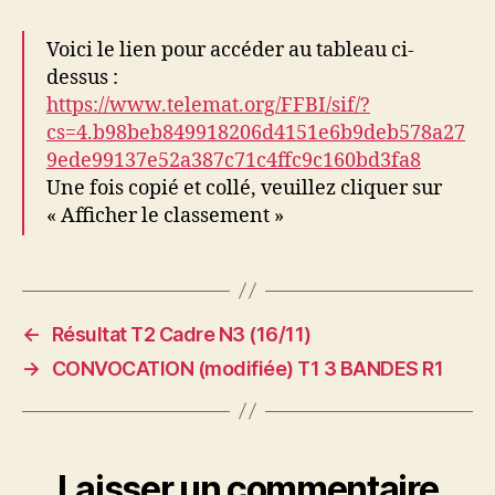
Voici le lien pour accéder au tableau ci-
dessus :
https://www.telemat.org/FFBI/sif/?
cs=4.b98beb849918206d4151e6b9deb578a27
9ede99137e52a387c71c4ffc9c160bd3fa8
Une fois copié et collé, veuillez cliquer sur
« Afficher le classement »
←
Résultat T2 Cadre N3 (16/11)
→
CONVOCATION (modifiée) T1 3 BANDES R1
Laisser un commentaire