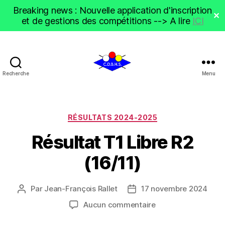
Breaking news : Nouvelle application d'inscription
✕
et de gestions des compétitions --> A lire
ICI
Recherche
Menu
CDBHS
Catégories
RÉSULTATS 2024-2025
Résultat T1 Libre R2
(16/11)
Par
Jean-François Rallet
17 novembre 2024
Auteur
Date
de
de
sur
Aucun commentaire
l’article
l’article
Résultat