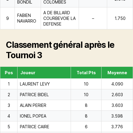
BONDIL
COLOMBES
A DE BILLARD
FABIEN
9
COURBEVOIE LA
–
1.750
NAVARRO
DEFENSE
Classement général après le
Tournoi 3
Pos
Joueur
Total Pts
Moyenne
1
LAURENT LEVY
10
4.090
2
PATRICE BIDEL
10
2.603
3
ALAIN PERIER
8
3.603
4
IONEL POPEA
8
3.598
5
PATRICE CAIRE
6
3.776