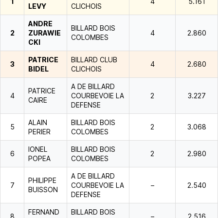
1
4
5.161
LEVY
CLICHOIS
ANDRE
BILLARD BOIS
2
ZURAWIE
4
2.860
COLOMBES
CKI
PATRICE
BILLARD CLUB
3
4
2.680
BIDEL
CLICHOIS
A DE BILLARD
PATRICE
4
COURBEVOIE LA
2
3.227
CAIRE
DEFENSE
ALAIN
BILLARD BOIS
5
2
3.068
PERIER
COLOMBES
IONEL
BILLARD BOIS
6
2
2.980
POPEA
COLOMBES
A DE BILLARD
PHILIPPE
7
COURBEVOIE LA
–
2.540
BUISSON
DEFENSE
FERNAND
BILLARD BOIS
8
–
2.516