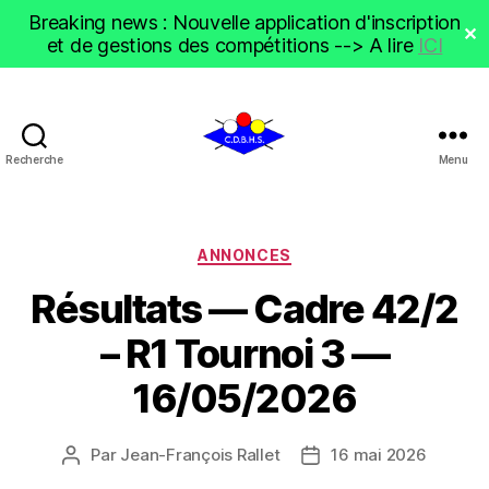
Breaking news : Nouvelle application d'inscription
✕
et de gestions des compétitions --> A lire
ICI
Recherche
Menu
CDBHS
Catégories
ANNONCES
Résultats — Cadre 42/2
– R1 Tournoi 3 —
16/05/2026
Par
Jean-François Rallet
16 mai 2026
Auteur
Date
de
de