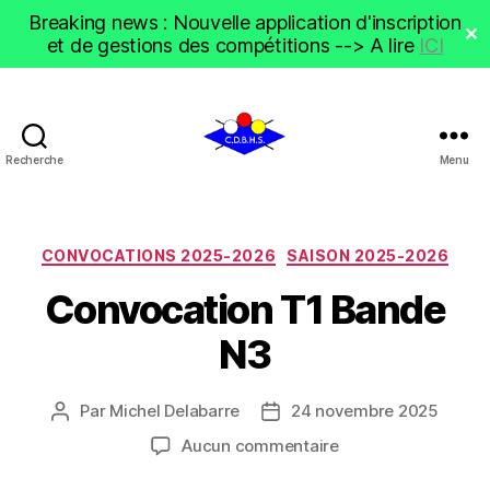
Breaking news : Nouvelle application d'inscription
✕
et de gestions des compétitions --> A lire
ICI
Recherche
Menu
CDBHS
Catégories
CONVOCATIONS 2025-2026
SAISON 2025-2026
Convocation T1 Bande
N3
Par
Michel Delabarre
24 novembre 2025
Auteur
Date
de
de
sur
Aucun commentaire
l’article
l’article
Convocation