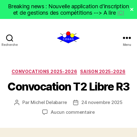
Breaking news : Nouvelle application d'inscription
✕
et de gestions des compétitions --> A lire
ICI
Recherche
Menu
CDBHS
Catégories
CONVOCATIONS 2025-2026
SAISON 2025-2026
Convocation T2 Libre R3
Par
Michel Delabarre
24 novembre 2025
Auteur
Date
de
de
sur
Aucun commentaire
l’article
l’article
Convocation
T2
Libre