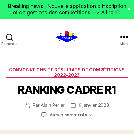
Breaking news : Nouvelle application d'inscription
✕
et de gestions des compétitions --> A lire
ICI
Recherche
Menu
CDBHS
Catégories
CONVOCATIONS ET RÉSULTATS DE COMPÉTITIONS
2022-2023
RANKING CADRE R1
Par
Alain Perier
9 janvier 2023
Auteur
Date
de
de
sur
Aucun commentaire
l’article
l’article
RANKING
CADRE