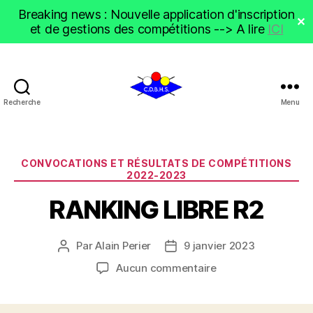
Breaking news : Nouvelle application d'inscription
✕
et de gestions des compétitions --> A lire
ICI
Recherche
Menu
CDBHS
Catégories
CONVOCATIONS ET RÉSULTATS DE COMPÉTITIONS
2022-2023
RANKING LIBRE R2
Par
Alain Perier
9 janvier 2023
Auteur
Date
de
de
sur
Aucun commentaire
l’article
l’article
RANKING
LIBRE